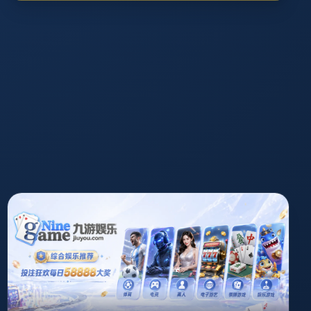
您所在的位置是：
首页
>
新闻中心