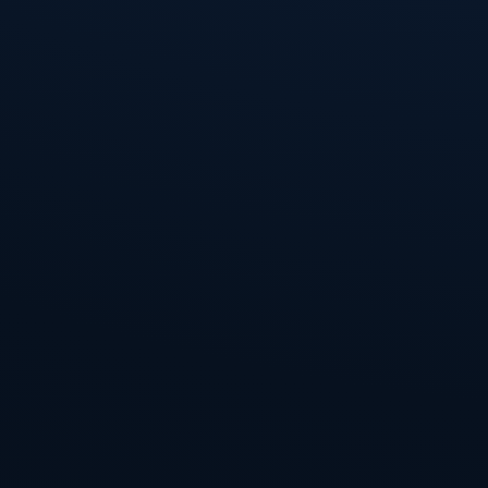
覃海洋
世界级
一个身
很多人
视任何
家乡、
为全运
在不少
到开幕
历史、
示，也
对于像
隐藏在
一场被
的信心
案例分
以这场
行详细
保留一
和战术