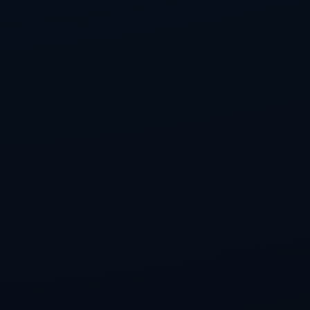
赛夺魁，是对训练价值的验证；而为全运会开幕式
映照的两个维度——一个是竞技层面的成就，一个