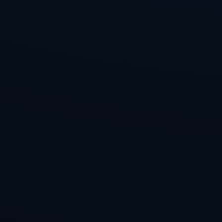
加开幕
感到骄
是文化