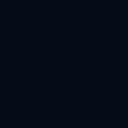
从覃海
在很多
人极限
个人成
对于正
是科研
身的坐
场时所
百米蛙
归根结
织，而
理：对