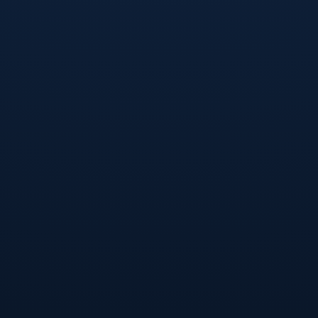
泳池到全运舞台的角色切换