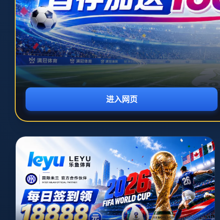
NEWS
新闻中心