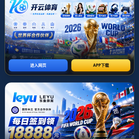
当欧冠新赛季抽签结果逐一揭晓时，巴黎圣日耳曼的签运瞬
间成为话题中心这一回他们几乎把五大联赛的代表性强队
“轮番约战”从英超的高压逼抢到西甲的技术流从德甲的高速
转换到意甲的铁血防守再到西甲或葡超等技术与对抗并存的
风格巴黎迎来的并不仅是一组组对手而是一连串关于自我定
位的拷问在姆巴佩离队之后外界对“大巴黎”早已不再只满足
于华丽星光而是更关心这支队伍在真正意义上的竞技含金量
这也是为什么本赛季的抽签一出就被不少媒体形容为巴黎的
“成色检测线”