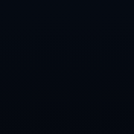
从结果上看欧冠新赛季抽签给巴黎带来的是一条几乎没有缓
冲地带的道路这条道路的残酷在于任何一场松懈都可能改变
小组排名甚至左右出线命运但换个角度说这也是最公平的一
种考验形式因为它不再为巴黎提供所谓“慢热”的借口也不再
留下“淘汰赛才真正发力”的幻想面对英超德甲西甲意甲等五
大联赛强队他们享受着同样的规则同样的赛程同样的压力真
正的差别仅在于球队是否做好了准备是否愿意在战术纪律身
体对抗心理韧性这些看似不那么光鲜的层面投入和对豪门名
号同等甚至更高的重视程度欧冠新赛季抽签“大巴黎”接连对
阵五大联赛强队在纸面上或许是噩梦但在更长远的视角里它
可能恰恰是这支球队摆脱“伪豪门”标签走向真正欧陆劲旅身
份的必经之路每一场硬仗的背后都是一次对自我认知的重塑
也是一次冲破过去阴影的机会而所有人真正期待的是在这样
一个高压的小组环境中巴黎不再仅仅依靠名字和故事而是用
实打实的内容和表现来赢得尊重
上一篇：覃海洋百米蛙泳预赛夺魁晋级：为全运会开幕