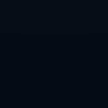
于志在欧冠深度突破的球队来说这是不能忽视的细节