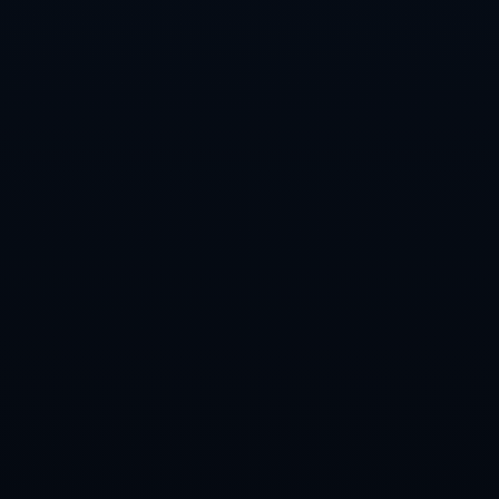
金敞口、行为心理、技术安全与监管合规五大面向实现闭
环。只有将“高频监测+决策规则+执行自动化”贯穿全流程，
才能把握赛事红利而不被波动吞噬，实现稳健盈利与持续合
规的平衡。