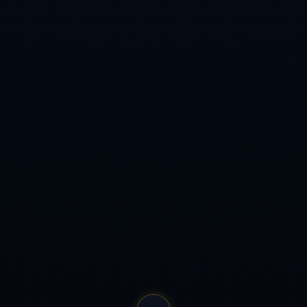
上一篇：2026世界杯竞猜：晋级可能性深度数据解析
下一篇：世界杯外围投注：热门球队投注价值分析
Copyright 2024
BETWAY必威-必威体育官方入口-
BETWAYSPORTS
All Rights by
bet365