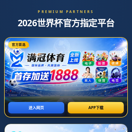
NEWS
新闻中心
世界杯滚球数据研判，读懂比赛中的变化
2026-07-06T10:33:37+08:00
浏览次数：
返回列表