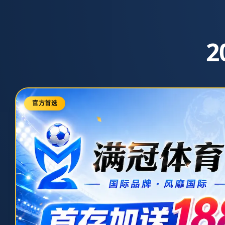
NEWS
新闻中心
公司动态