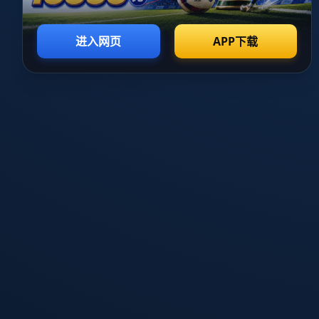
距。
中亚代
赛的基
在对阵
孔。
另一支
年来巴
他们不
在预选
非洲赛
非洲向
将真正
杯大门