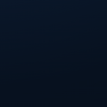
出了一大批旅欧球员。随着这些球员在五大联赛站稳
开塞内加尔、摩洛哥等顶级强队的死亡小组，马里
破。