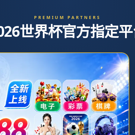
2026世界杯预测：哪些国家可