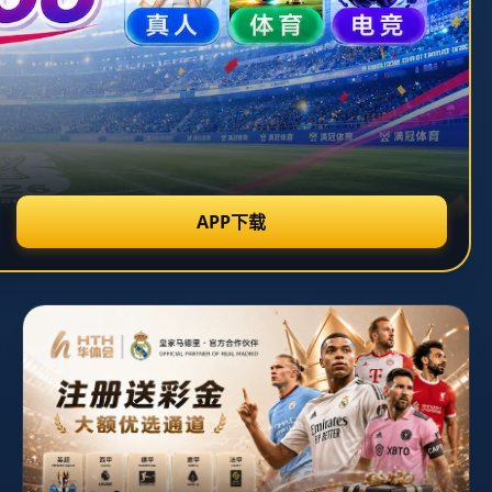
2026-07-06T10:33:37+08:00
浏览
世界杯预测 哪些黑马有望第一次亮相正赛舞台
杯从32队扩军到48队，原本被传统强队牢牢把控的门票，突然多
洲际附加赛边缘的球队，终于迎来历史性机遇。与其说这是一次
谁会成为“历史上第一次晋级世界杯”的新面孔，也就成了球迷最期
区 靠体系崛起的准一线新军
最残酷的欧洲，扩军反而更能放大“第二梯队”球队的潜力。像匈
年凭借整体战术与青训升级，在欧洲杯与欧国联中频繁“抢戏”。
新兴力量。
为例，这支曾被视作“冰球国家”的球队，已经通过严谨的防守结构
实现了大赛首秀，还在面对强队时展现出极强的执行力。假如分
备首次杀进世界杯的现实条件，其稳定的防守体系和高空球优势
不能忽视的名字是格鲁吉亚。在近年的欧国联和欧洲杯预选赛中
烦。更关键的是，他们开始拥有像克瓦拉茨赫利亚这样可以改变
核心时，只要分组对路，小组第二甚至第三名的出线规则，都可
洲不再只有“强者恒强”的故事，体系完整却底蕴略薄的球队，反
区 中东与中亚力量的抬头
6世界杯亚洲区将获得更多名额，这直接提升了中东和中亚球队“首
等传统强队占据，但新周期里，那些在联赛投入、青训结构和归