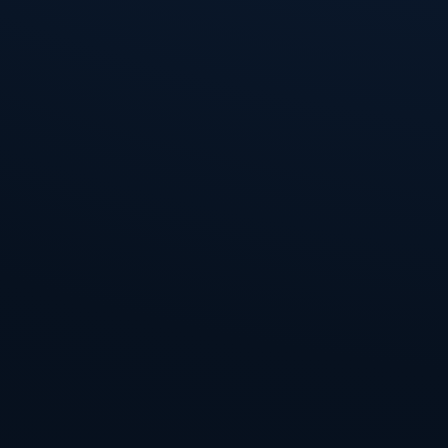
以马里
脚跟，
完全可