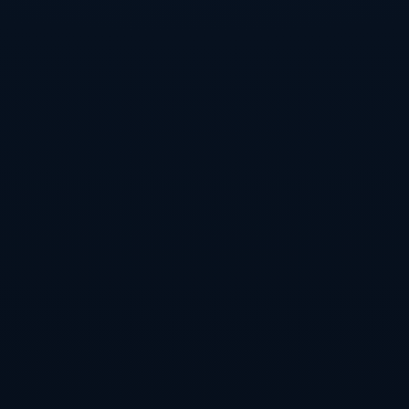
件，尽管案名各异，但普遍呈现类似模式：表面是球迷交流
群 实质是赌博组织链条。某地就曾破获以“某世界杯资讯站”
为名的网络平台案例：平台公开页面主要展示赛事资讯、盘
口解读和技术分析文章，看似只是一个免费信息站，但在内
部隐藏频道中，管理员以分组方式发布“今日稳单”“高赔率让
球精选”，并要求成员通过第三方支付向指定账户转账认
购。平台按认购金额分级设置赔率和返点，胜负由管理员依
据真实赛果结算。经查，短短一个世界杯周期，涉案资金流
水已超数亿元。该案中，嫌疑人辩称自己只是“分享推荐”，
并不控制比赛结果。司法机关认为其行为已经具备了开设赌
场的实质特征：自设规则、自建盘口、集中赌资、逐场结
算，并通过差额盈利与返点结构实现持续营利。此类案例表
明，只要让球站在组织结构、资金流转和结果结算上形成封
闭体系，就很难再以“资讯服务”自居，而是落入刑事风险区
间。
五 用户参与与平台运营的合规责任分布