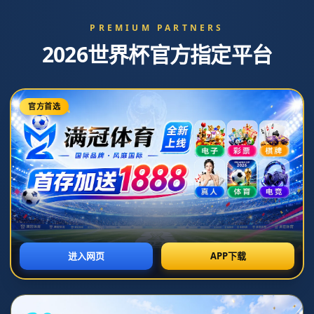
NEWS
新闻中心
世界杯让球站的法律合规性探讨
2026-07-06T10:33:37+08:00
浏览次数：
返回列表