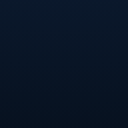
“技术盘”“私盘让球”如果伴随资金往来，其法律风险往往远
高于表面宣传所展示的“数据娱乐”。
三 信息服务平台与博彩平台的合规边界与灰区
并非所有与世界杯、让球相关的平台都天然违法。确有部分
平台定位为资讯聚合与数据分析服务，提供球队战术、历史
战绩、伤停情况和赔率走势分析，用户是否参与合法彩票或
境外合规博彩完全由其自行决定。在这种模式下，平台的合
规关键点在于：一是不得直接或间接代理销售彩票或境外博
彩产品；二是不得为非法赌博提供开户、充值、结算、引流
链接或二维码等实质性便利；三是内容表达上应避免出现明
确投注指令与收益承诺。现实操作中存在大量“打时间差”“绕
概念”的行为。例如，平台表面只提供预测方案，实际通过
“VIP方案”“跟单返利”“流水返点”隐性绑定投注行为；再如，
以“广告位”名义集中展示未经许可的境外博彩链接，客观上
形成了导流与组织关系。此类行为使得信息平台与博彩平台
之间的边界呈现出复杂的灰色地带，对监管执法提出更高要
求。对平台而言，真正的合规路径并不在于文字游戏，而在
于切断与投注资金、赔率结算的所有实质性关联，从业务逻
辑上确保自己只是信息提供者而非博彩组织者。
四 案例视角下的“让球站”风险演化
近年来多地公安机关公开通报过与世界杯相关的网络赌博案