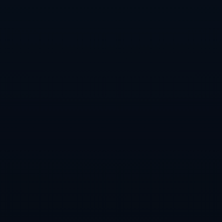
率，再与当前市场赔率对应，计算出的“边际收益率”决定下
注比例。若缺乏足够数据，可采用半凯利以分散极端风险。
值得注意的是，世界杯的情绪面强烈，社交媒体舆论常推动
资金集中于热门队，导致隐含概率被高估；此时选择逆向投
注冷门或采用“延迟下注”策略，往往能获得更合适的赔率与
回报比。