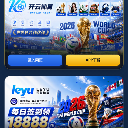
2026世界杯投注赔率分析与趋势解读
在2026世界杯周期进入冲刺阶段之际，全球投注市场早已
升温，资深玩家与新手均希望通过前瞻性判断找到价值注
码。前言阶段最值得强调的是，赔率从来不是单纯预测工
具，而是博彩公司对动态信息的财务映射。理解赔率背后驱
动因素，比盲目追随热门更能提高长期胜率。
宏观层面看，本届赛事扩军至48支队伍，直接拉宽了赔率分
布，早期让球方向也变得更具弹性。传统强队如巴西、法
国、阿根廷依旧保持在1:4至1:6区间，但由于赛程更长、疲
劳管理难度加大，市场风险溢价明显上调。博彩公司利用亚
裔盘口与欧赔联动方式对冲极端波动，这意味着早盘赔率出
现0.05到0.10的变动时，多半反映资金流而非球队实力本身
的突变。理解这一点，可帮助投注者避开“假信号”带来的情
绪化决策。