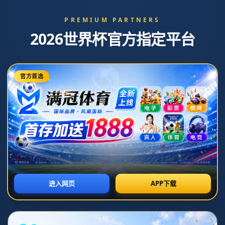
NEWS
新闻中心
世界杯竞猜冷知识：从历史中寻找灵感
2026-07-06T10:33:37+08:00
浏览次数：
返回列表