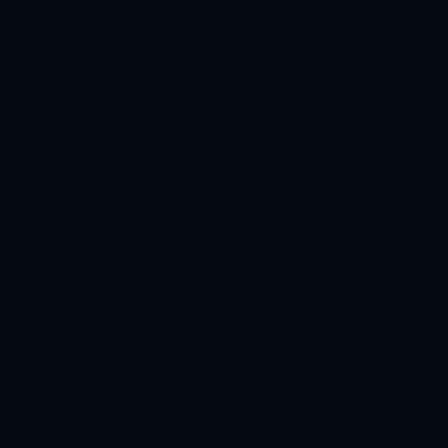
很多玩家习惯按照平时五大联赛的逻辑来做世界杯外围 结
果屡屡翻车。高手普遍会强调一点 世界杯的样本小 变数极
大 球队心理与战术目标与联赛完全不同。比如小组赛末轮
有球队只需要一场平局即可出线 他们的保守心理往往重于
进攻欲望 而一些已提前出线的强队可能进行大轮换 导致场
面失真。再如部分球队在大赛中更重视防守和稳定 不会像
联赛那样开放 对大小球盘口影响明显。因此 在世界杯外围
竞猜中 必须把赛程背景和出线形势纳入考量 而不是机械地
照抄平时的模型。