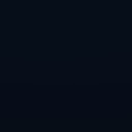
精选比赛而不是“场场都买”
世界杯赛程密集 每天都有多场比赛 是新手最容易踩的坑：
看到什么都想买 生怕错过“机会”。高手则会有清晰的选场标
准 比如只关注自己研究透彻的几个小组 或只做特定盘口类
型 如让球盘和大小球 对冷门冷门赛事宁可放弃。通过减少
出手频率 提升每一次下注的质量 才能在世界杯这种短周期
高波动的环境下保持稳定。
一个典型的案例是 某位玩家在2022年世界杯只重点研究了
三支球队 他们的战术体系 轮换策略 对不同对手的打法变化
每轮只参与这三支球队的相关盘口 而对其他比赛一律观战
不下注。最终整个世界杯期间 他下注场次不到总比赛场次
的四分之一 却获得了相当可观的回报。这说明“会放弃”是高
手的重要特质之一。
利用直播与赛前动态 做好临场调整
世界杯外围竞猜并非只能靠赛前分析 赛前临阵信息与直播