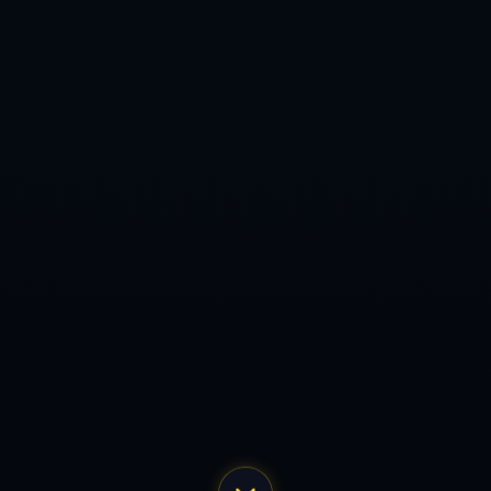
用记录与复盘打造属于自己的世界杯体系
每一届世界杯都只有短短一个月 想在有限时间里进步 必须
养成记录和复盘习惯。高手通常会简单记录每场下注的理由
盘口 结果 心态 并在赛事间隙快速复盘 例如 总结哪些判断
是基于事实 哪些是受情绪影响 哪些盘口结构被自己误读。
经过一届世界杯的沉淀 再到下一届时 就会有一套更适合自
己的投注风格和过滤机制。说到底 世界杯外围竞猜高手的
经验 不只是“赢了多少钱” 更是他们通过一届又一届比赛 打
磨出的一套自律原则与思维框架。
上一篇：世界杯滚球实时赔率变化解读指南
下一篇：如何选择可靠的2026世界杯下注平台？
Copyright 2024
BETWAY必威-必威体育官方入口-
BETWAYSPORTS
All Rights by
bet365