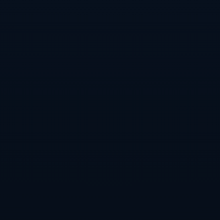
球判断，也在肉眼可见地改变场上的气场——比利时开始显
得犹豫，而中国队球员的每一次冲刺、每一次抢断，都带着
一种“这个三分我们志在必得”的坚决。
心理层面的成熟，还体现在最后十分钟的“比赛管理”上。在
成功反超后，中国队没有陷入盲目的全面回缩，而是通过控
球+合理犯规+换人打断节奏的方式来消耗时间、稳定局面。
这种对场面节奏的掌控能力，过去往往只出现在经验丰富的
传统强队身上，如今中国队在联合杯的舞台上也展现了出
来，这本身就是一项极其重要的进步。
案例透视 惊天逆转不是偶然而是体系的结果
如果把这场2比1的胜利当作一个单一案例，容易得出“发挥
好、状态佳”的结论。但若把视野拉长，会发现中国队在过
去一段时间内的备战，其实一直围绕几个关键问题在做文
章：如何在高对抗下保持出球质量、如何在比分落后时快速
调整心态、如何让更多球员具备在关键时刻站出来的能力。
联合杯这场小组赛首战，更像是这些训练课题的集中检验。
例如，在以往的热身赛和集训中，教练组刻意安排了大量高
节奏对抗演练，尤其强调中后场在被对手高位逼抢时的“三
角接应结构”。这在对阵比利时时发挥了巨大作用：虽然上
半场依然出现了多次出球失误，但到了下半场，三名中场球