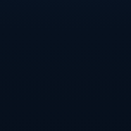
球队创造机会。
而绝杀进球更是中国队团队气质的凝结。一脚看似简单的传
中后插上，背后是中场球员无球前插的勇气，是禁区内抢点
球员对落点的提前判断，也是教练组在训练中反复强调的
“二点球保护与跟进”理念的体现。这样的进球方式，很难用
“运气”去解释，它更接近是一种长期训练积累与比赛当下果
敢选择的叠加。
心理博弈与气场转折 中国队终于不再“只想不输”
这场2比1的惊天逆转，还有一个被很多人忽略却极其关键的
层面——心理上的转折。长期以来，中国队在对阵欧洲强队
时常常背负“不能输太难看”的无形压力，这种心态会在比赛
中被放大成一种保守：防守时不敢上抢，进攻时不敢大胆起
脚，甚至在0比1落后后仍然习惯性地把重心放在“别再丢
球”。但在这场联合杯小组赛首战中，从第一个进球开始，
球队整体心理重心明显从“求不败”转向了“敢求胜”。
扳平之后的比赛段落尤为典型。很多球队在追平后会本能性
地收一收节奏，担心“好不容易追回来再丢就麻烦了”。中国
队这一次的选择却完全相反：持续前压、持续对比利时后防
施加压力，甚至在边线球和界外球处理时，依然保持了快速
发球、快速衔接的节奏。这种压迫感，不仅影响了对手的出