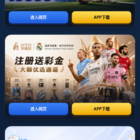
很多球迷在终场哨响那一刻，第一反应是震惊：面对以身体
对抗和速度著称的比利时队，中国队在先丢一球的情况下竟
然完成了惊天逆转。从冷静的战术视角看，这场联合杯小组
赛首战更像一场“期末大考”，从心理抗压、临场调整到团队
执行，几乎每一个细节都被放在了放大镜下。中国队不仅交
出了一份高分答卷，还在无形中树立了一个信号——这不是
一支只会龟缩防守、依靠运气偷袭的球队，而是一支敢于正
面硬刚、敢于在比分落后的局面下主动提速的团队。
联合杯舞台的意义 中国队需要一场标志性胜利
在谈这场2比1之前，需要先理解联合杯对中国队意味着什
么。对于许多欧洲强队而言，这可能只是一个练兵平台，用
来磨合阵容、测试新人；但对中国队来说，这几乎是一个检
验整个国家队建设方向是否正确的窗口。过去的国际赛事
中，中国队经常陷入一个困境：不是在关键时刻心态失衡，
就是在强队面前缺乏自信，战术执行一旦被打乱，就很难再
找回节奏。当签表出来，首战就要对阵比利时时，很多人潜
意识里把这场球定义为“守住不大败就可以接受”。
正因如此，这场2比1的惊天逆转，才显得格外有含金量。它
不仅仅是联合杯小组赛首战告捷这么简单，更类似于球队在
心理层面的“解锁”。当中国队在比分落后时依然坚持既定打