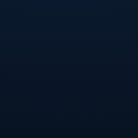
场开始大胆地以三到四人小组进行短传渗透。尤其是在比利
时边后卫压上的瞬间，中国队两侧边锋积极回撤形成包夹，
再通过一脚斜线过渡球迅速转移进攻方向，这种从前场逼抢
到快速推进的节奏变化，完全打乱了对手上半场建立的节
奏。第一个扳平比分的进球，很大程度上源于这种战术思路
的落地——并非闪电反击，而是持续施压下的水到渠成。
关键球员的站出来 是技战术更是性格的体现
一场逆转，总要有人成为拐点。2比1击败比利时的过程里，
几名中国队球员的表现，可以被视为本场比赛的缩影。中场
核心在下半场开始后明显增加了回撤拿球的次数，通过不断
回接、转身、斜传来帮助后防线减压，其中一脚直塞直接撕
开了比利时的中卫与边后卫之间的防守缝隙，为扳平比分的
进球埋下伏笔。表面上看，这是一次技术上的成功选择，实
质上却是对“责任”的主动承担——在球队最需要稳定输出
时，选择把球权揽在自己脚下。
边路球员的发挥同样值得被反复拿出来解析。面对身体强
壮、速度不逊的比利时边后卫，他在上半场其实有些“藏着
掖着”，更多是安全回做。但经历中场调整后，这名球员开
始尝试更多一对一突破，甚至主动内切制造对抗。第一个进
球前的那次连续变向加速突破，很大程度上体现出他在心理
上的释放——不再只是“尽量不出错”，而是要用个人能力为