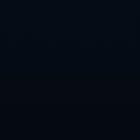
削弱对手最擅长的攻击路段。
本轮名单的变化并不意味着马兹拉维在队中的地位出现根本
性动摇。队内人士向媒体透露，教练组依然高度认可他的技
术特质与多面性，计划在他经过短暂调整后，继续在后续比
赛中扮演重要角色。与其将这次名单调整解读为“失宠”信
号，不如视为正常的负荷管理与战术选择，使他得以在最关
键的赛段前恢复至更理想的身体和精神状态。毕竟，在漫长
赛季中，如何在保护球员健康与保持竞技状态之间找到平
衡，是现代顶级俱乐部必须面对的课题。
对于曼联球迷而言，弗雷德里克森的入选也带来了一份好奇
与期待。一方面，球迷希望看到一条更加稳固、不再频繁犯
错的防线；他们也渴望阵中那些相对陌生或出场时间较少的
面孔，能在关键节点挺身而出，带来不一样的能量与变化。
多名驻场记者在社交平台上透露，弗雷德里克森在赛前训练
结束后，特意停留在场边加练了定位球防守和长传球，显示
出他对可能到来的出场机会格外珍惜和重视。这种细节层面
的努力，正是他赢得教练组信任、进而获得名单席位的重要
原因之一。
综合来看，弗雷德里克森顶替马兹拉维进入曼联本轮比赛名
单，是伤病防范、战术权衡与队内竞争共同作用的结果。它