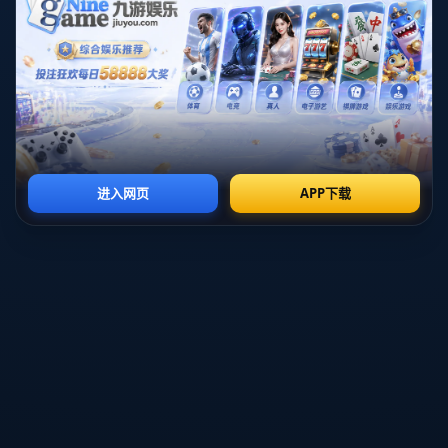
稳健的边后卫，来提升禁区前的保护力度。在这样的背景
下，弗雷德里克森进入名单甚至不排除获得首发机会的可
能。
弗雷德里克森本赛季在曼联的出场时间并不算多，大多是在
杯赛或是联赛下半段替补登场，但他在有限时间内所展现出
的职业态度和执行力，已经给教练团队留下了良好印象。有
记者回顾训练画面时提到，这名丹麦后卫在对抗训练中从不
收力，防守端敢于上身体、抢第二点，且在高位压迫中执行
战术指令相当坚决。更重要的是，他在更衣室内被视为一名
安静但可靠的角色球员，不会因为出场时间有限而抱怨，而
是选择通过训练来不断争取机会。正是这种低调而扎实的态
度，让他在队内伤病、轮换的节点上成为教练组愿意信任的
选择。
从战术层面看，马兹拉维的暂时缺席，将直接影响曼联在右
路或左路（取决于教练排兵布阵方式）的进攻线路。马兹拉
维擅长内收到中路参与出球和组织，经常与中场形成局部人
数优势，通过短传配合撕开对方防线，他的这种“伪边后卫”
角色，让曼联在控球阶段的结构更加立体。而弗雷德里克森
则更偏向传统边后卫，站位更靠边线，优先任务是防守与保
护身后空间，在进攻端则更多采取简单的传球与安全处理
球。这意味着，一旦弗雷德里克森获得出场，球队右路（或