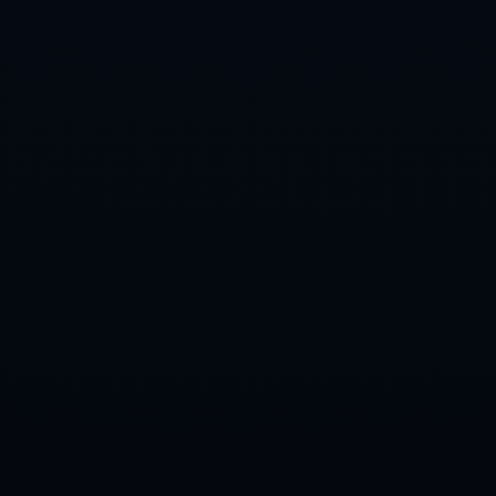
既是一次看似微调的名单变动，也可能成为接下来数轮联赛
中后防用人趋势的一个缩影。记者普遍认为，如果弗雷德里
克森能够在有限的上场时间里展现出稳健防守和过硬执行
力，他的出场将不再只是“临时代打”的选择，而有望在不知
不觉间，悄然改变曼联防线的内部格局。至于这次调整最终
能否在比分和场面上得到正向反馈，还要等比赛哨声响起
后，由球场上的90分钟来给出答案。
上一篇：欧冠-10日凌晨四点客场挑战国际米兰，利物浦
输
下一篇：本赛季场均得分15+的二年级新秀：仅有卡斯尔
和萨尔
Copyright 2024
BETWAY必威-必威体育官方入口-
BETWAYSPORTS
All Rights by
bet365