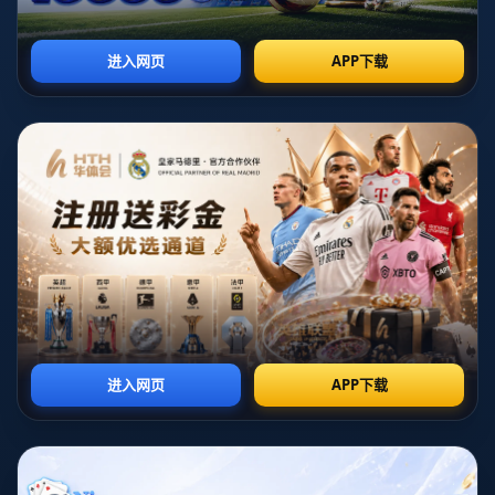
弗雷德里克森的入选，对于曼联的技战术准备而言，是一个
值得关注的变量。这名丹麦后卫以防守专注度高、对抗硬度
强和位置感出众著称，与更偏向技术型、参与进攻和内收组
织的马兹拉维相比，两人在风格上形成了鲜明对照。记者指
出，主帅此举不仅是出于人员健康和轮换的需要，更有可能
是针对本轮对手特点做出的战略部署——对手边路冲击能力
强、传中频繁，球队需要一名在高空球和防守对抗方面更加