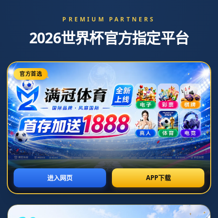
NEWS
新闻中心
记者：弗雷德里克森将顶替马兹拉维进入曼联本轮比赛名单
2026-07-06T10:33:37+08:00
浏览次数：
返回列表