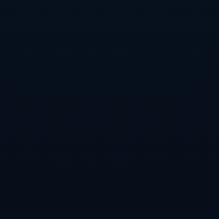
值得一提的是，丹麦媒体也对弗雷德里克森本次入选大名单
给予了高度关注。有记者在报道中强调，这对于他在国家队
中的位置竞争同样具有积极意义：在俱乐部层面获得更多出
场和进入名单的机会，将提升他在丹麦队教练组眼中的信任
度。对于一名处在职业黄金年龄、却长期担任替补的后卫而
言，任何在豪门球队中证明自己的节点都尤为关键。如果他
能在本轮比赛中把握机会，拿出稳定甚至亮眼的发挥，那么
无论是在曼联的轮换序列，还是在丹麦国家队的排名上，他
都有机会进一步向前迈进。