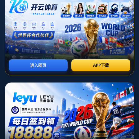
### 蘇格蘭隊官宣比利-吉爾莫新冠檢測陽性 將隔離10天
**前言：比利-吉爾莫新冠檢測陽性，震驚足球圈！**
在歐洲盃的激戰正酣之時，蘇格蘭足球隊於6月21日爆出一
條令人揪心的消息：中場新星比利-吉爾莫（Billy Gilmour）
新冠檢測呈陽性，將根據防疫規範進行為期10天的隔離。這
一事件不僅影響蘇格蘭隊在歐洲盃上的備戰狀態，也引起了
各界對體育比賽疫情防控措施的高度關注。
---
### 比利-吉爾莫新冠陽性對蘇格蘭隊意義深遠