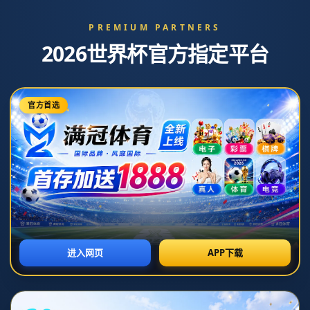
NEWS
新闻中心
蘇格蘭隊官宣比利-吉爾莫新冠檢測陽性 將隔離10天.
2026-07-06T10:33:37+08:00
浏览次数：
返回列表