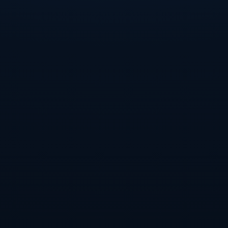
賽場上，*吉達聯合和浦和紅鉆*的入圍展示了亞洲足球的茁壯成
近期的表現尤為亮眼。而浦和紅鉆則是J聯賽中不可忽視的力量