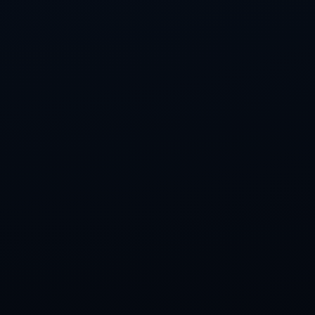
性。在這場金鋒對決中，利物浦憑藉菲爾米諾的加時
了南美球隊的頑強，儘管利物浦最終笑到了最後，
*。隨著全球化的加深，不同球隊的風格和文化相
的激情四射，再到亞洲的崛起勢力，本屆世俱杯注
是技戰術問題.