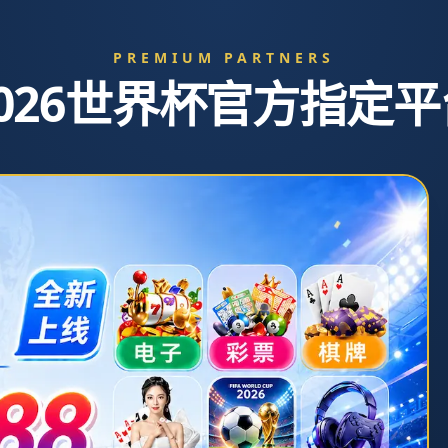
首页
关于我们
产品展示
新闻中心