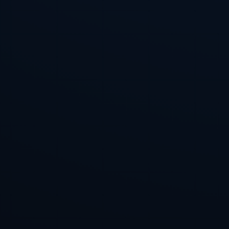
在過去
振興計
尚未公
一個成
他所推
**梅西