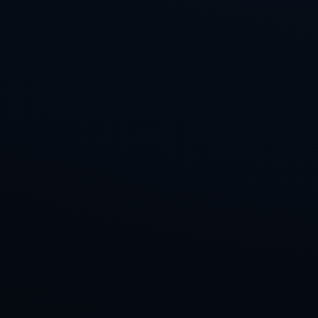
與此同
心戰力
有球迷
歷史上
羈絆和
能長期
**財務
不容忽
度捉襟
俱樂部
在進行
員的潛
總體而
約**
進展，
上一篇
下一篇