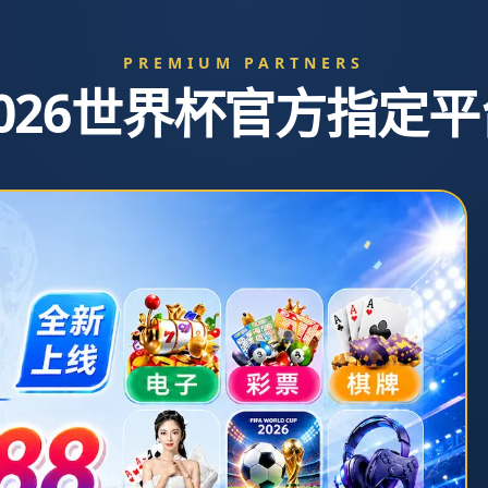
首页
关于我们
产品展示
新闻中心