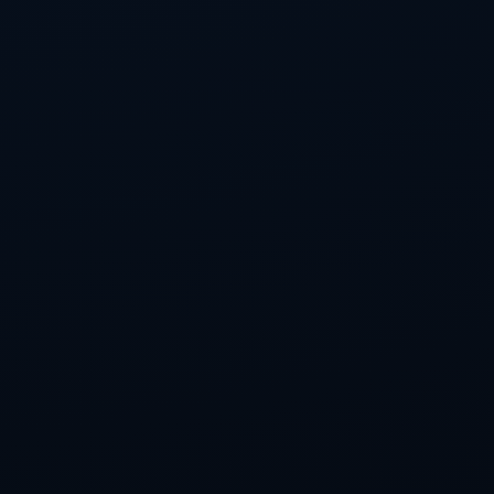
策略不仅有效化解了对手的猛烈进攻，也逐渐奠定
。尤其是中后场的传球成功率，达到了惊人的
大。此外，曼城在比赛中创造的射门机会更是达到
有强大压迫力的对手时，无法有效应对这一困境。
衔的快速反击，为球队在开局立下了良好的基础。
积累了信心。而这场逆转胜利也再次验证了**曼
成功。在接下来的欧冠角逐中，曼城能否展现出强