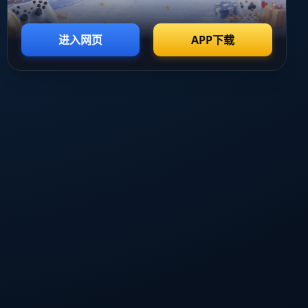
您所在的位置是：
首页
>
新闻中心
轉勝並以小組頭名晉級淘汰賽.
次数：
返回列表
宴。在这其中，曼城3-1逆转塞维利亚的比赛无疑
也为球队以小组头名晋级淘汰赛奠定了坚实基础。