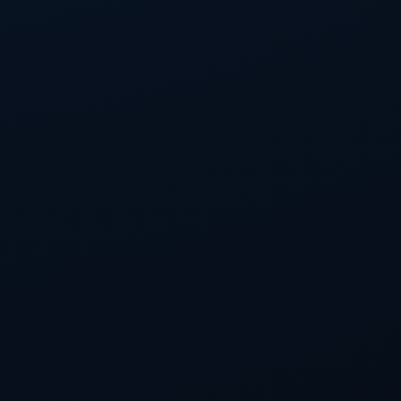
所压制。凭借精妙的团队配合和犀利的前场逼抢，
**曼城展现出令人赞叹的反扑韧性**，通过**精
配合的无缝衔接。**德布劳内**无疑是这场比
动力，更在关键时刻送出精准助攻，帮助球队锁定
胜利提供了强有力的保障。
显示了其丰富的比赛经验。面对塞维利亚的争先破