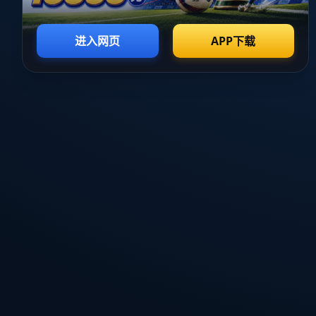
NEWS
新闻中心
公司动态
常见问题
**曼城
随着足
为球迷