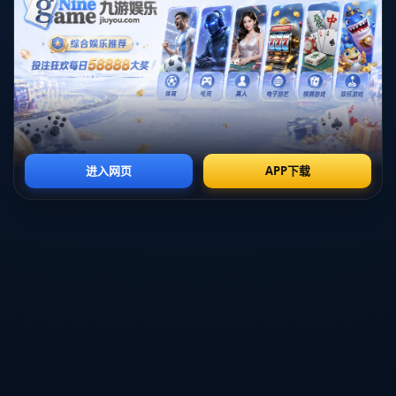
---
### **斯基普与凯恩：热刺的英雄之夜**
值得一提的是，这场比赛的两粒关键进球背后，展示了球员
的个人能力与团队默契的完美结合。
1. **斯基普惊艳世界波**
比赛第46分钟，切尔西后防解围不远，斯基普在禁区前一脚
势大力沉的射门直挂球门横梁下沿入网。这粒进球不仅展现
了他过硬的基本功，更显现出他对机会的敏锐捕捉力。作为
一名年轻的中场球员，斯基普在这样重要的比赛中以如此姿
态闪光，表明他已经越来越成为热刺未来中场的希望之一。