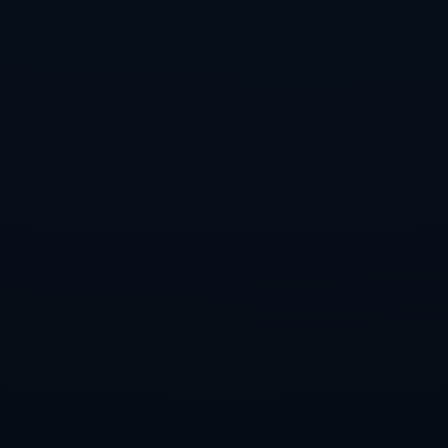
果，这记弹地斩都具有决定性的意义。这一进球，也是凯恩
本赛季持续高效表现的缩影。他不仅是热刺锋线的核心，更
是英超金靴榜的有力竞争者之一。
---
### **切尔西困境分析：症结在何处？**
相比于热刺的高歌猛进，切尔西本场比赛的惨败显然更值得
球队管理层深思。