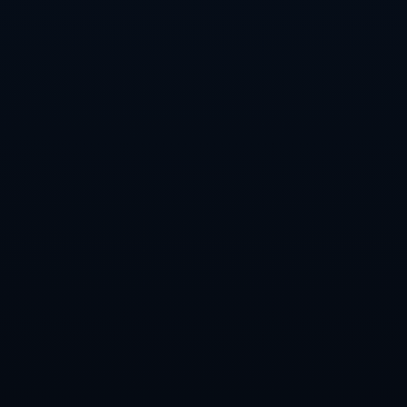
**攻防過渡中的一環節需提升**
朱廣滬也明確指出，國足目前在**攻防過渡**中的某些環節仍有
現「注意力不集中」導致的失誤問題。例如，在某些比賽中，對
明我們在**局部協防**和**圍搶壓迫**上的默契度仍有欠缺。
，在對陣某中東球隊時，雖然最終保住了一場平局，但全場比賽對
由進攻轉防守的過渡中未能及時到位，給予對方過多的縱深發揮空間
重點提升的一環節。
進一步強調，要想解決這個問題，除了在**戰術訓練**上更加注
戰情境。只有不斷適應高節奏比賽，才能快速克服這一技術短板
**案例延伸：與亞洲強隊的差距縮小之路**
提的是，國足在本次四十強賽中的表現也展示了其與亞洲一線球
時，國足雖以1球小負，但全場控球率和射門次數都幾乎持平。
線，雖然未能進球，但打法細膩度和執行力相比以往已有明顯提
化顯示出，隨著**中國國足風格**的逐漸成型及訓練質量的提高
如果能繼續保持這種進步趨勢，未來在亞洲賽場的競爭力勢必大