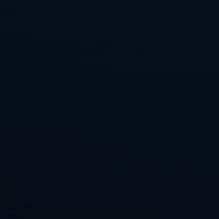
平比分
「攻守
---