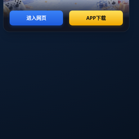
您所在的位置是：
首页
>
新闻中心
 一環節需提升.
次数：
返回列表
起廣泛關注。他認為，在經歷多場硬戰後，國足的技
了球迷的熱議，也為**中國足球未來的發展**
十強賽中的亮點與問題又有哪些？讓我們一起來深