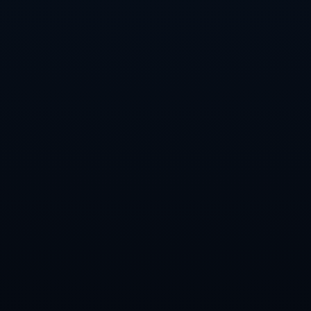
與其他英超門將相比，奧納納在面對壓力時的冷靜與他的快
速反應讓他獨具一格。舉例來說，與聯賽中的其他頂尖門將
如阿利森（Alisson Becker）和埃德森（Ederson Moraes）
相比，他在身體靈活性和控制球場節奏上的表現尤為突出。
奧納納更像是一名場上的“後衛指揮官”，能夠在比賽的關鍵
時刻迅速做出正確判斷，這些特質是他能在首次登場就獲得
最佳球員獎項的主要原因。
**展望未來：奧納納能否保持佳績**
奧納納已成功在他的英超首秀中贏得了掌聲和認同，但接下
來的挑戰依然艱巨。他需要在整個賽季保持穩定的表現，以
證明其實力的持久性和可靠性。作為一名年輕球員，他擁有
充足的時間來繼續完善自己的技能，並在未來的比賽中繼續
大放異彩。
總之，奧納納在英超的首次亮相展示了他卓越的門將才華和
出色的足球素養。他的表現不僅提升了球隊的防守水準，還
為其他門將樹立了一個全新的標杆。讓我們期待這位充滿潛
力的球員在未來的賽季中為我們帶來更多的精彩表現。
上一篇：五大聯賽薪水最高主帥排名榜：西蒙尼283萬歐