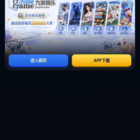
这场比赛不仅是任何一名球员个人能力的展示，更是团队合
作无间的典范。在NBA这样竞争激烈的舞台上，**“一枝独
秀不是春，百花齐放春满园”**，只有当团队齐心协力，每位
球员充分发挥自身优势时，才能在激烈的比赛中立于不败之
地。尼克斯的这次胜利，正是团结协作和不懈努力的最好证
明。
上一篇：郵報：聖徒與紐卡有意溫克斯 熱刺標價2000萬
英鎊.
下一篇：庫裏表示我們的挑戰不在於能量而在於如何更
好地執行戰術.
Copyright 2024
BETWAY必威-必威体育官方入口-