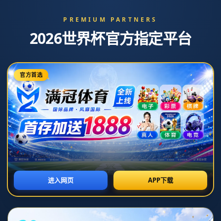
NEWS
新闻中心
布倫森31分5籃板 唐斯22分22籃板5助攻 大瓦格納32分6籃
板 尼克斯輕松擊敗魔術.
2026-07-06T10:33:37+08:00
浏览次数：