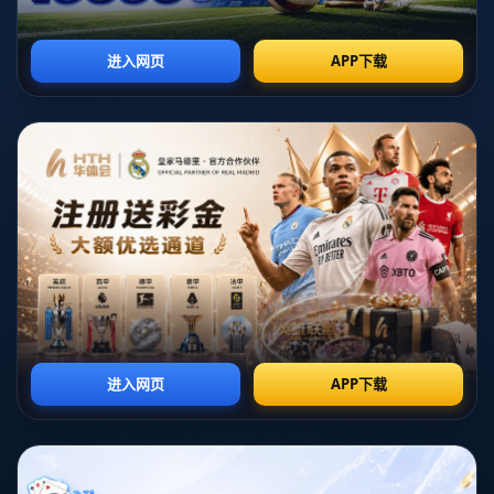
刻的强突和高难度三分，彻底击溃了辽宁队的防线，成为获
胜的关键人物之一。