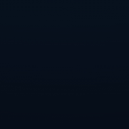
尤其是辽宁的进攻在关键时刻效率骤降，球的轮转速度过
慢，导致得分停滞。这一问题在最后一节尤为突出，而同曦
通过提速和精准的战术执行恰恰抓住了这一破绽，最终带走
胜利。
---
### **胜负背后关键因素剖析**
1. **同曦的双优组合与利夫的全面性**
同曦队本场比赛能够笑到最后，关键因素依然是双外援组合
和利夫的全面实力。外援之间的默契配合加上本土核心的稳
定输出，形成了进攻和防守的双重保障。