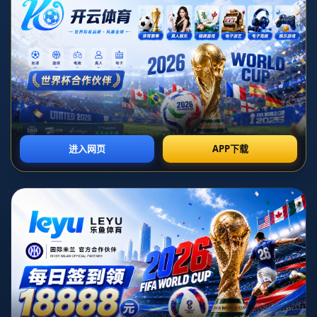
返回列表
**利夫31分15篮板郭昊文19分5助，威尔斯弗格合砍62分，
同曦力克辽宁**
在CBA赛场上，每场比赛都充满悬念和激情，而**同曦队击
败辽宁队**的这一场比赛更是直接点燃了球迷们的热情。利
夫、郭昊文、威尔斯和弗格联手展现了非凡的实力，把比赛
打得惊心动魄，同时也给对手辽宁队造成了不少压力。本文
将深入剖析这场胜利背后的功臣和关键因素，带您回顾精彩
瞬间并了解两队的表现。
---
### **利夫与双外援联手，火力全开**
本场比赛中，同曦队的外援**乔纳森·利夫表现堪称核心级别
**，他全场砍下31分15篮板，堪比“移动的内线机器”。利夫
不仅在内线展现了强大的统治力，还用精准投篮将辽宁队的
防守阵型彻底打乱。从进攻端的关键得分到防守端的篮板保
护，他几乎无处不在，堪称本场比赛的MVP。
而在外围，**威尔斯和弗格的双外援组合**也是全场的焦点
所在。他们两人合力斩获62分，这样震撼的表现不仅让同曦
进攻多点开花，也让对手防不胜防。尤其是弗格，在关键时