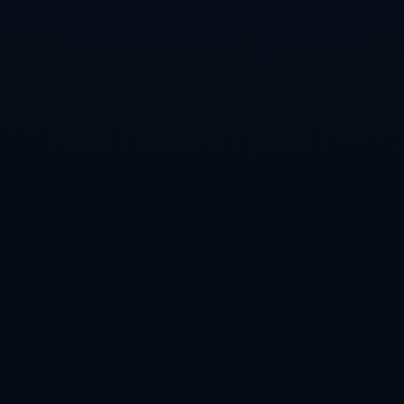
**21世紀的新挑戰**
踏入21世紀后，英格蘭在多屆世界杯中的成績始終不如人
意。2002年韓日世界杯、2006年德國世界杯以及2010年南
非世界杯，英格蘭分別止步於四分之一決賽及八分之一決
賽。*英超聯賽*的繁盛並未能直接提升國家隊的成績，反而
暴露出英格蘭在國際大賽上的欠缺。
不過，英格蘭在2018年俄羅斯世界杯上迎來了新希望。以*
哈里·凱恩*、斯特林為代表的新生代球員強勢崛起，英格蘭
再次進入四強，並獲得第四名，讓人看到了未來的希望。
**策略與未來展望**
分析英格蘭隊的這些年來的表現，可以發現其在世界杯上的
發揮受到多種因素影響。球員的個人狀態、教練的戰術安
排、球隊整體的默契程度以及比賽中遭遇的對手強度等，都
是關鍵變數。*背後的教練團隊*也在不斷探索新的戰略，以
期更好地迎接未來的挑戰。
總的來說，英格蘭代表隊在歷屆世界杯中的表現如同一場史
詩般的旅程，既有無法忘懷的**巔峰時刻**，也不乏**艱難
挑戰**。然而，正是這樣起伏的歷程，才使得英格蘭隊在球
迷心中始終佔有一席之地。隨著新一代球員的崛起，英格蘭
足球依然有望再創輝煌。