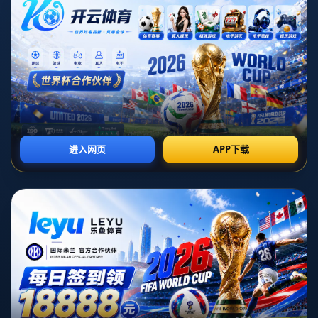
**英格蘭代表隊歷屆世界杯戰績：從榮耀到挑戰**
在足球世界的版圖上，「英格蘭代表隊」無疑是一支備受矚
目的力量。作為現代足球的發源地，英格蘭的歷屆世界杯戰
績一直吸引著球迷的目光。從贏得1966年世界杯桂冠到面
對新世紀的挑戰，英格蘭隊為我們呈現了一幅精彩的足球畫
卷。本文將追溯英格蘭在世界杯上的旅程，分析其獲得的榮
耀與面臨的挑戰。
**1966年的輝煌時刻**
若談到英格蘭在世界杯上的最高光時刻，非*1966年世界杯*
莫屬。當年，世界杯在英格蘭本土舉行，東道主以卓越的表
現一路過關斬將，並在決賽中以4比2擊敗德國，首次捧起大
力神杯。這場比賽經典程度無可比擬，尤其是赫斯特的帽子
戲法，成為歷屆決賽中的經典瞬間。彼時的英格蘭隊員們，
不僅成就了一段*足球傳奇*，更是至今仍被稱道的「英
雄」。
**多年的努力與波折**