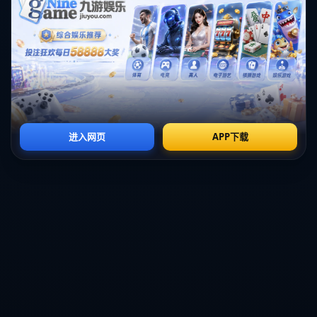
对于职业运动员而言，休息不单单是简单的休息日，而是一
套讲究技巧和科学安排的战略。詹姆斯分享过他的部分休息
策略，包括：放松性训练、瑜伽、冥想以及对营养的合理把
控等。这些策略不仅让他的身体状态保持良好，也让他的心
态时刻保持年轻。
总而言之，詹姆斯在赛季中期对休息的珍视不仅仅是个人经
历的分享，更是对所有运动员的启发。如何在高强度的职业
生涯中找到属于自己的节奏与平衡，是每一位竞争者都应深
思的问题。对于渴望在各自领域中取得卓越的人们来说，学
习休息的艺术，是迈向成功的必要一步。