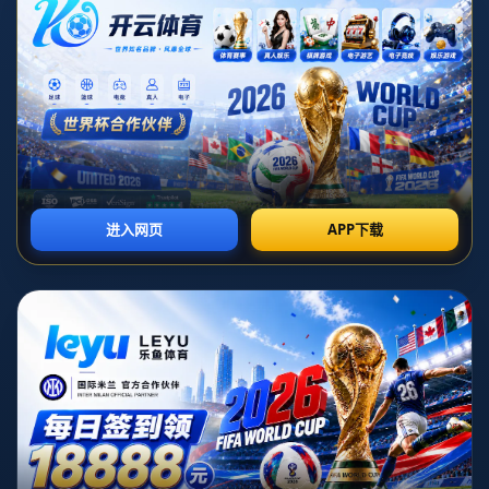
返回列表
# 6000萬歐轉會費打破波爾圖隊史紀錄！利雅得勝利官宣簽
下奧塔維奧！
足球轉會市場向來充滿戲劇性和不確定性，但奧塔維奧
（Otávio）在今夏以**6000萬歐元**的巨額轉會費加盟沙特
豪門利雅得勝利（Al-Nassr），無疑成為了近期全球足壇關
注的焦點。這一筆轉會，不僅創下**波爾圖隊史最高轉會紀
錄**，也透露出沙特聯賽對歐洲足壇頂尖球員的強烈吸引