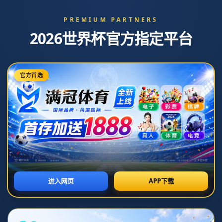
NEWS
新闻中心
6000萬歐轉會費打破波爾圖隊史紀錄！利雅得勝利官宣簽
下奧塔維奧！.
2026-07-06T10:33:37+08:00
浏览次数：