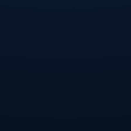
息灵敏度高的玩家 亚盘往往更能体现自己的判断优势
如何根据自身风格选择亚盘或欧盘
在2026世界杯投注前 最重要的不是研究哪种盘更“高级” 而
是弄清楚自己的习惯和优势 如果你更容易判断谁能不败 或
谁更可能赢球 而对赢几球没有特别把握 那么以欧盘胜平负
为主更符合直觉 再辅以双重机会等保守玩法 会让你的资金
曲线更平稳 相反 如果你更擅长从技术数据 战术匹配和体能
状态中判断赢盘难度 比如认为某支强队只会“小胜保底” 那就
适合使用亚盘 通过受让或者让球方向 找到更有价值的下注
点
举个简单案例 假设2026世界杯小组赛 巴西对阵一支首次参
赛的队伍 欧盘主胜可能开到1点25 平5点50 客胜10以上 对
于多数玩家来说 主胜几乎是“共识” 但实际投注主胜的回报有
限 这个时候 如果你判断首战巴西不想冒太大风险 只求稳健
拿下 那不一定适合亚盘中让球过深的选项 反而可以在欧盘
中通过组合投注 比如主胜加进球数小于三球 或选用其他机
构提供的变体玩法 而如果你坚信巴西会打出一场大胜 那选
择亚盘主队让一球半甚至两球 便有更高的赔率回报
通过盘口变化洞察信息与公众情绪
2026世界杯期间 信息流动会非常快 球员伤病 临场变阵 气