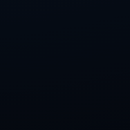
得失球
世界杯买球：世界杯赛前盘口解析