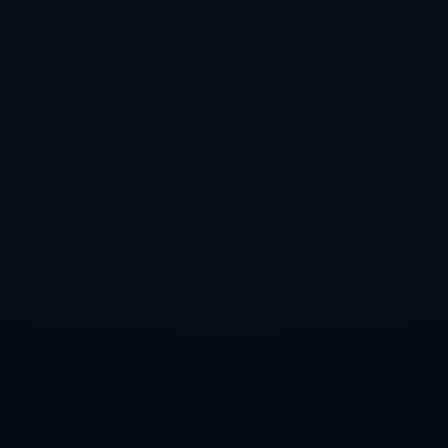
理与控制方法
* 手机：
控制方法 前言以全球化博彩市场的高速扩
为巨量资本与即时数据交织的竞技场。对运
* 邮箱：
个人而言，下注策略若无系统级风险控
* 内容：
注渠道详细分析
详细分析 每逢世界杯来临 球迷除了熬夜
过合法合规的世界杯下注入口参与到赛事
下 各类平台鱼龙混杂 非法网站伪装成正
RECOMMEND