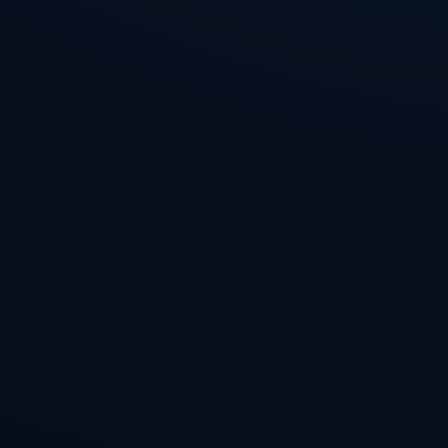
NEWS
新闻中心
世界杯投注官网：APP下
2026-07-
世界杯投注官网APP下载流程
06T10:33:37+08:00
杯投注官网”“官方APP下载
玩家想参与赛事竞猜，却又担