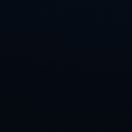
2026世界杯投注如何选择亚盘与欧盘
世界