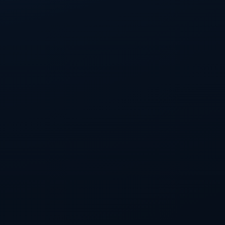
NE MESSAGE