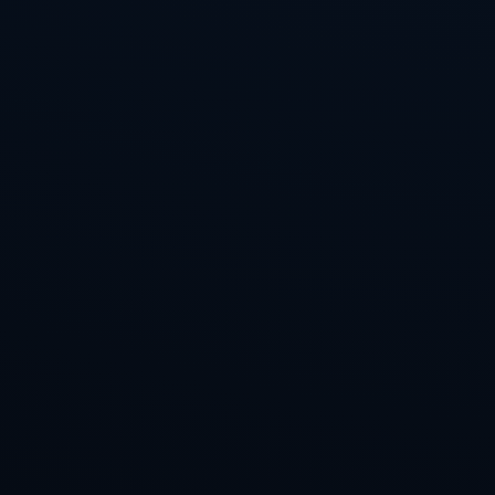
2026世界杯下注风险管
2026-07-
2026世界杯下注风险管理与
05T10:33:38+08:00
张为背景，2026世界杯成
营方、机构投资者乃至合规型
制，
世界杯下注入口：合法投
2026-07-
世界杯下注入口合法投注渠道
05T10:33:36+08:00
看球 更关心的往往是如何通
当中 但在信息极度碎片化的当
规